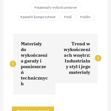
materiały wykończeniowe
panele kompozytowe
stal
szkło
N
Materiały
Trend w
a
do
wykończeni
wykończeni
ach wnętrz:
w
a garaży i
Industrialn
pomieszcze
y styl i jego
i
ń
materiały
technicznyc
h
g
a