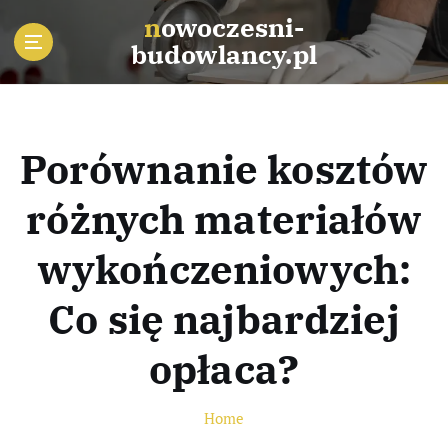
S
nowoczesni-
k
budowlancy.pl
i
p
t
o
c
Porównanie kosztów
o
n
różnych materiałów
t
e
wykończeniowych:
n
t
Co się najbardziej
opłaca?
Home