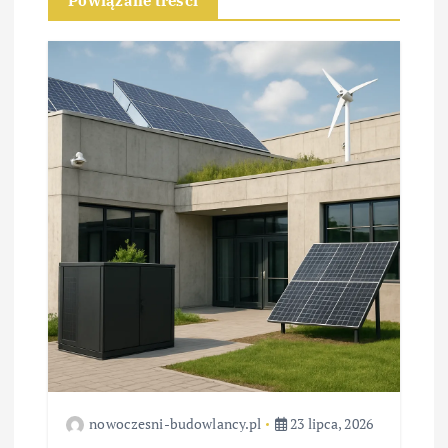
c
Powiązane treści
j
a
w
p
i
s
u
nowoczesni-budowlancy.pl
23 lipca, 2026