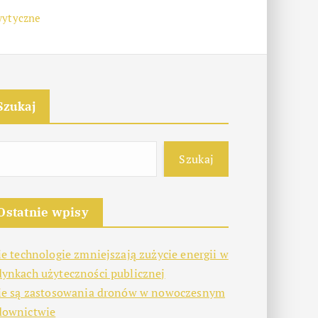
wytyczne
Szukaj
Szukaj
Ostatnie wpisy
ie technologie zmniejszają zużycie energii w
ynkach użyteczności publicznej
ie są zastosowania dronów w nowoczesnym
downictwie