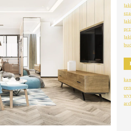
Jak
sz
Jak
prz
Jak
bu
ka
cen
wy
arc