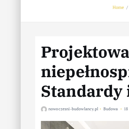
Home
Projektowa
niepełnosp
Standardy 
nowoczesni-budowlancy.pl
Budowa
18