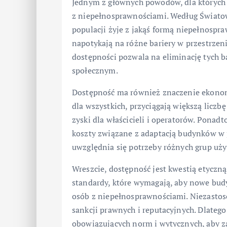
Jednym z głównych powodów, dla których do
z niepełnosprawnościami. Według Światow
populacji żyje z jakąś formą niepełnospra
napotykają na różne bariery w przestrzeni
dostępności pozwala na eliminację tych b
społecznym.
Dostępność ma również znaczenie ekonomi
dla wszystkich, przyciągają większą licz
zyski dla właścicieli i operatorów. Pona
koszty związane z adaptacją budynków w p
uwzględnia się potrzeby różnych grup uż
Wreszcie, dostępność jest kwestią etyczną
standardy, które wymagają, aby nowe budy
osób z niepełnosprawnościami. Niezastos
sankcji prawnych i reputacyjnych. Dlateg
obowiązujących norm i wytycznych, aby z