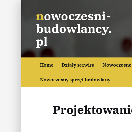
S
nowoczesni-
k
i
budowlancy.
p
t
pl
o
c
o
Home
Działy serwisu
Nowoczesne 
n
t
Nowoczesny sprzęt budowlany
e
n
t
Projektowani