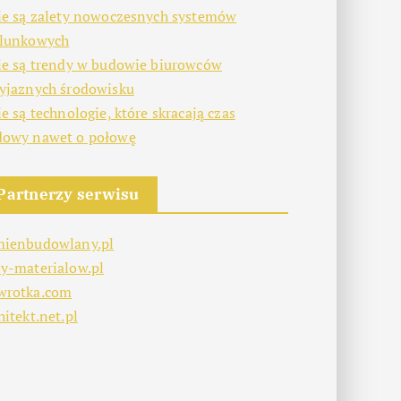
ie są zalety nowoczesnych systemów
alunkowych
ie są trendy w budowie biurowców
yjaznych środowisku
ie są technologie, które skracają czas
dowy nawet o połowę
Partnerzy serwisu
mienbudowlany.pl
y-materialow.pl
wrotka.com
hitekt.net.pl