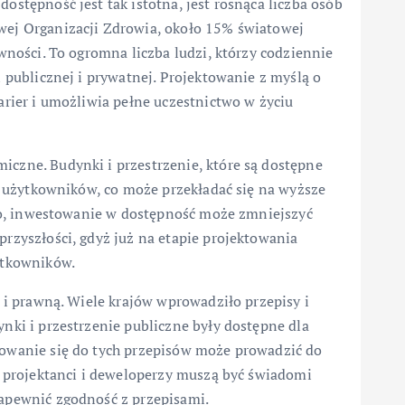
stępność jest tak istotna, jest rosnąca liczba osób
ej Organizacji Zdrowia, około 15% światowej
wności. To ogromna liczba ludzi, którzy codziennie
 publicznej i prywatnej. Projektowanie z myślą o
arier i umożliwia pełne uczestnictwo w życiu
czne. Budynki i przestrzenie, które są dostępne
bę użytkowników, co może przekładać się na wyższe
dto, inwestowanie w dostępność może zmniejszyć
rzyszłości, gdyż już na etapie projektowania
ytkowników.
 i prawną. Wiele krajów wprowadziło przepisy i
nki i przestrzenie publiczne były dostępne dla
owanie się do tych przepisów może prowadzić do
o projektanci i deweloperzy muszą być świadomi
apewnić zgodność z przepisami.