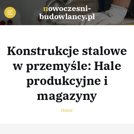
S
nowoczesni-
k
budowlancy.pl
i
p
t
o
c
Konstrukcje stalowe
o
n
w przemyśle: Hale
t
e
produkcyjne i
n
t
magazyny
Home