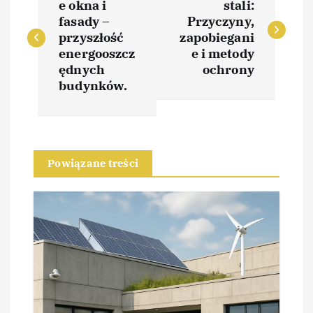
a
e okna i
stali:
fasady –
Przyczyny,
w
przyszłość
zapobiegani
energooszcz
e i metody
i
ędnych
ochrony
budynków.
g
a
Powiązane treści
c
j
a
w