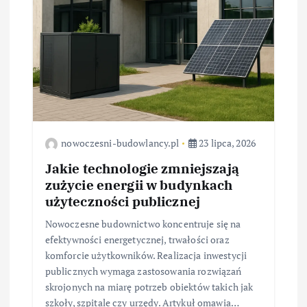
p
i
s
u
nowoczesni-budowlancy.pl
23 lipca, 2026
Jakie technologie zmniejszają
zużycie energii w budynkach
użyteczności publicznej
Nowoczesne budownictwo koncentruje się na
efektywności energetycznej, trwałości oraz
komforcie użytkowników. Realizacja inwestycji
publicznych wymaga zastosowania rozwiązań
skrojonych na miarę potrzeb obiektów takich jak
szkoły, szpitale czy urzędy. Artykuł omawia…