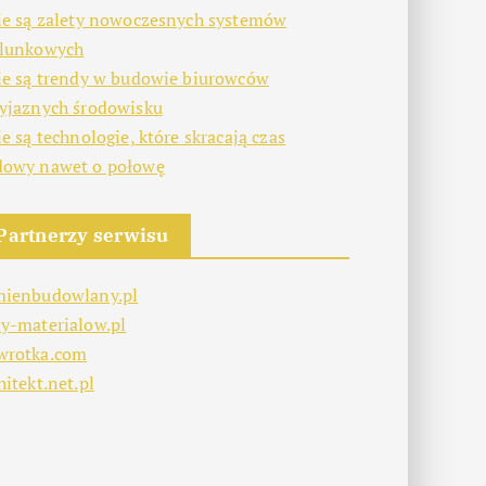
ie są zalety nowoczesnych systemów
alunkowych
ie są trendy w budowie biurowców
yjaznych środowisku
ie są technologie, które skracają czas
dowy nawet o połowę
Partnerzy serwisu
mienbudowlany.pl
y-materialow.pl
wrotka.com
hitekt.net.pl