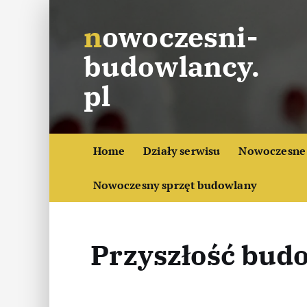
S
nowoczesni-
k
i
budowlancy.
p
t
pl
o
c
o
Home
Działy serwisu
Nowoczesne 
n
t
Nowoczesny sprzęt budowlany
e
n
t
Przyszłość budo