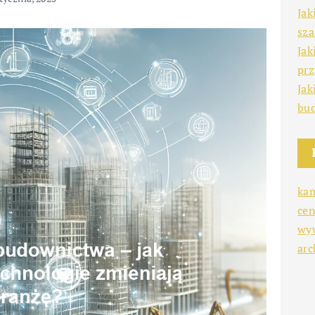
Jak
sz
Jak
prz
Jak
bu
ka
cen
wy
arc