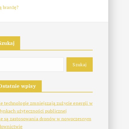
ą branżę?
Szukaj
Szukaj
Ostatnie wpisy
ie technologie zmniejszają zużycie energii w
ynkach użyteczności publicznej
ie są zastosowania dronów w nowoczesnym
downictwie