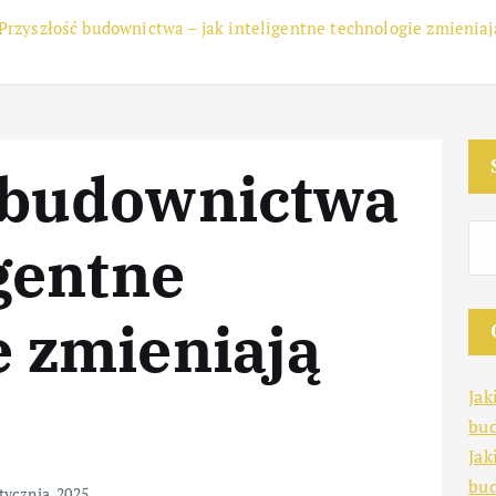
Przyszłość budownictwa – jak inteligentne technologie zmieniaj
 budownictwa
igentne
e zmieniają
Jak
bud
Jak
bu
stycznia, 2025