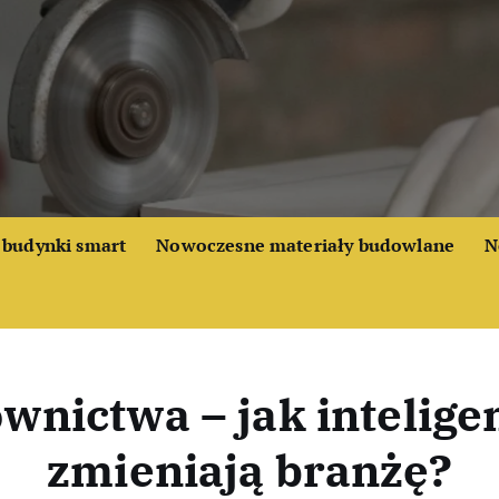
budynki smart
Nowoczesne materiały budowlane
N
wnictwa – jak intelige
zmieniają branżę?