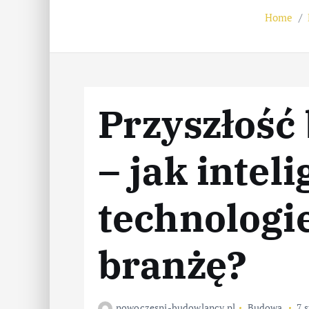
Home
Przyszłość
– jak intel
technologi
branżę?
nowoczesni-budowlancy.pl
Budowa
7 