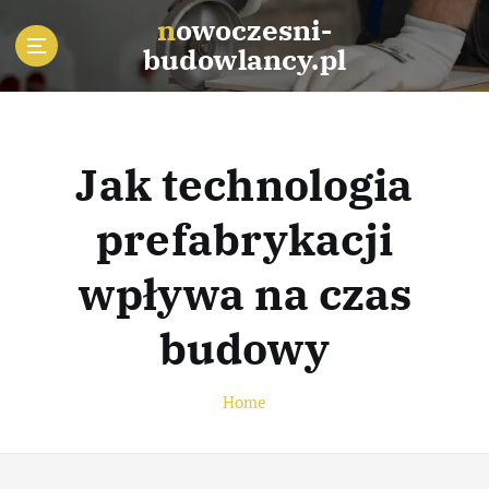
S
nowoczesni-
k
budowlancy.pl
i
p
t
o
c
Jak technologia
o
n
prefabrykacji
t
e
wpływa na czas
n
t
budowy
Home