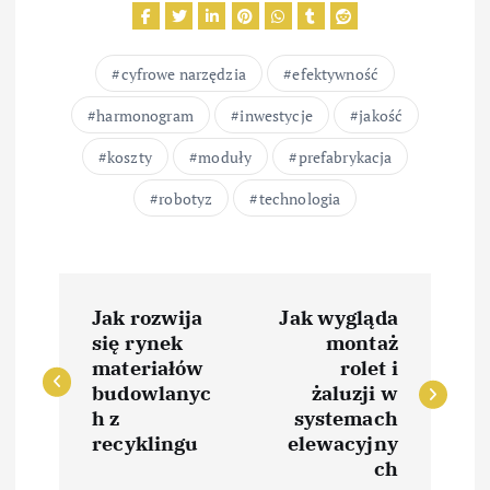
cyfrowe narzędzia
efektywność
harmonogram
inwestycje
jakość
koszty
moduły
prefabrykacja
robotyz
technologia
N
Jak rozwija
Jak wygląda
a
się rynek
montaż
materiałów
rolet i
w
budowlanyc
żaluzji w
h z
systemach
i
recyklingu
elewacyjny
ch