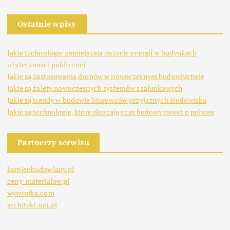
Ostatnie wpisy
Jakie technologie zmniejszają zużycie energii w budynkach
użyteczności publicznej
Jakie są zastosowania dronów w nowoczesnym budownictwie
Jakie są zalety nowoczesnych systemów szalunkowych
Jakie są trendy w budowie biurowców przyjaznych środowisku
Jakie są technologie, które skracają czas budowy nawet o połowę
Partnerzy serwisu
kamienbudowlany.pl
ceny-materialow.pl
wywrotka.com
architekt.net.pl