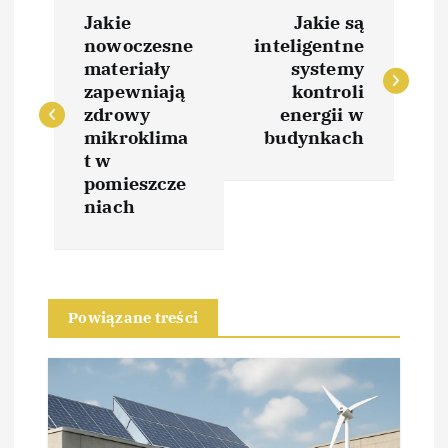
N
Jakie
Jakie są
a
nowoczesne
inteligentne
materiały
systemy
w
zapewniają
kontroli
zdrowy
energii w
i
mikroklima
budynkach
t w
pomieszcze
g
niach
a
c
Powiązane treści
j
a
w