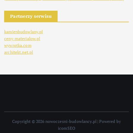
Partnerzy serwisu
kamienbudowlany.pl
ceny-materialow.pl
wywrotka.com
architekt.net.pl
Copyright © 2026 nowoczesni-budowlancy.pl | Powered by
icomSEO