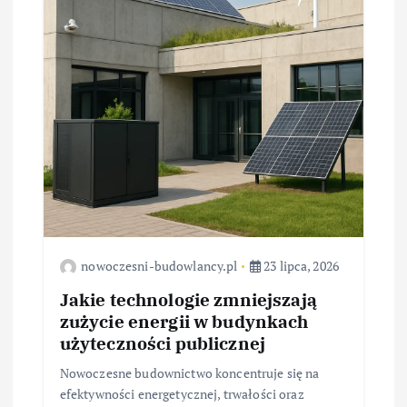
p
i
s
u
nowoczesni-budowlancy.pl
23 lipca, 2026
Jakie technologie zmniejszają
zużycie energii w budynkach
użyteczności publicznej
Nowoczesne budownictwo koncentruje się na
efektywności energetycznej, trwałości oraz