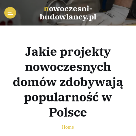
S
nowoczesni-
k
budowlancy.pl
i
p
t
o
c
Jakie projekty
o
n
nowoczesnych
t
e
domów zdobywają
n
t
popularność w
Polsce
Home