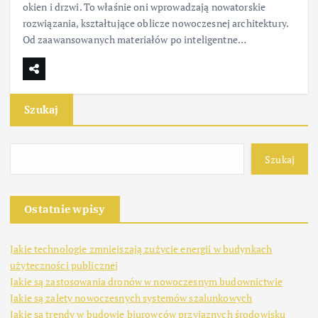
okien i drzwi. To właśnie oni wprowadzają nowatorskie
rozwiązania, kształtujące oblicze nowoczesnej architektury.
Od zaawansowanych materiałów po inteligentne…
Szukaj
Szukaj
Ostatnie wpisy
Jakie technologie zmniejszają zużycie energii w budynkach
użyteczności publicznej
Jakie są zastosowania dronów w nowoczesnym budownictwie
Jakie są zalety nowoczesnych systemów szalunkowych
Jakie są trendy w budowie biurowców przyjaznych środowisku