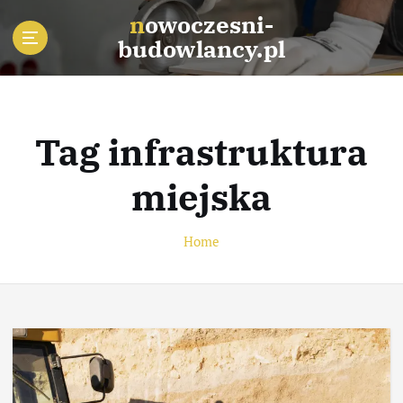
S
nowoczesni-
k
budowlancy.pl
i
p
t
o
c
Tag infrastruktura
o
n
miejska
t
e
n
Home
t