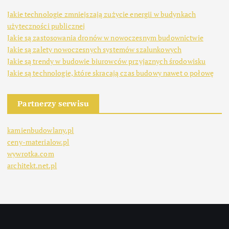
Jakie technologie zmniejszają zużycie energii w budynkach
użyteczności publicznej
Jakie są zastosowania dronów w nowoczesnym budownictwie
Jakie są zalety nowoczesnych systemów szalunkowych
Jakie są trendy w budowie biurowców przyjaznych środowisku
Jakie są technologie, które skracają czas budowy nawet o połowę
Partnerzy serwisu
kamienbudowlany.pl
ceny-materialow.pl
wywrotka.com
architekt.net.pl