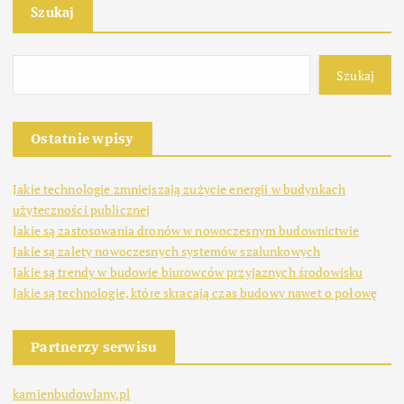
Szukaj
Szukaj
Ostatnie wpisy
Jakie technologie zmniejszają zużycie energii w budynkach
użyteczności publicznej
Jakie są zastosowania dronów w nowoczesnym budownictwie
Jakie są zalety nowoczesnych systemów szalunkowych
Jakie są trendy w budowie biurowców przyjaznych środowisku
Jakie są technologie, które skracają czas budowy nawet o połowę
Partnerzy serwisu
kamienbudowlany.pl