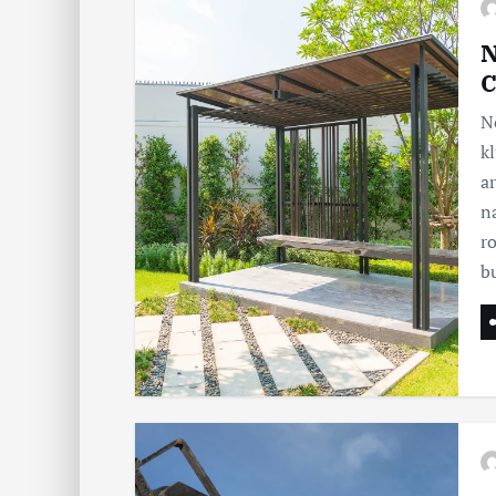
N
C
N
k
ar
n
r
b