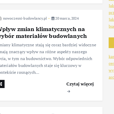
Ja
pr
nowoczesni-budowlancy.pl
20 marca, 2024
Ja
bu
pływ zmian klimatycznych na
ybór materiałów budowlanych
miany klimatyczne stają się coraz bardziej widoczne
 mają znaczący wpływ na różne aspekty naszego
ka
ycia, w tym na budownictwo. Wybór odpowiednich
ce
ateriałów budowlanych staje się kluczowy w
wy
ontekście rosnących…
arc
Czytaj więcej