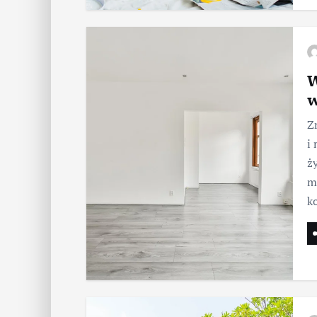
W
w
Z
i
ż
m
k