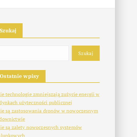
Szukaj
Szukaj
Ostatnie wpisy
kie technologie zmniejszają zużycie energii w
dynkach użyteczności publicznej
kie są zastosowania dronów w nowoczesnym
downictwie
kie są zalety nowoczesnych systemów
alunkowych