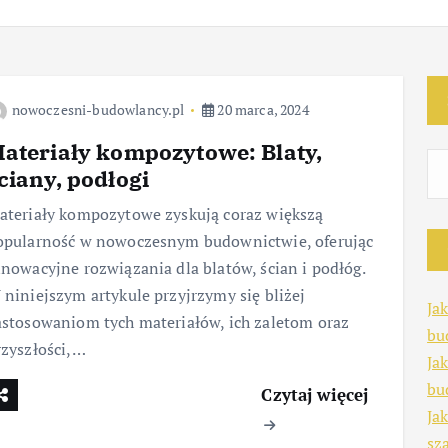
nowoczesni-budowlancy.pl
20 marca, 2024
ateriały kompozytowe: Blaty,
ciany, podłogi
ateriały kompozytowe zyskują coraz większą
opularność w nowoczesnym budownictwie, oferując
nnowacyjne rozwiązania dla blatów, ścian i podłóg.
 niniejszym artykule przyjrzymy się bliżej
Ja
astosowaniom tych materiałów, ich zaletom oraz
bu
rzyszłości,…
Ja
bu
Czytaj więcej
Ja
sz