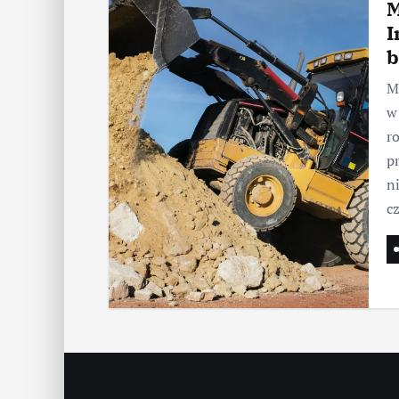
M
I
b
M
w
r
p
n
c