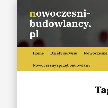
S
nowoczesni-
k
i
budowlancy.
p
t
pl
o
c
o
Home
Działy serwisu
Nowoczesne 
n
t
Nowoczesny sprzęt budowlany
e
n
t
Ta