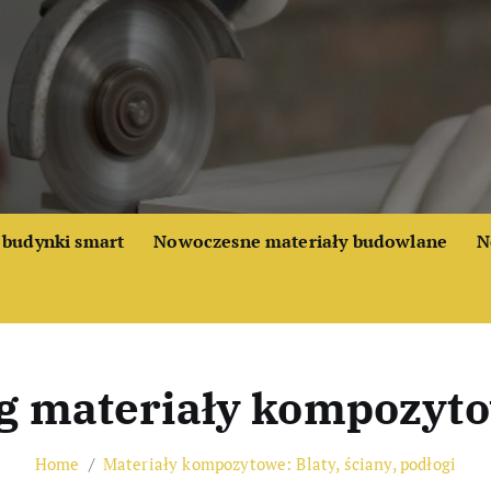
budynki smart
Nowoczesne materiały budowlane
N
g materiały kompozyt
Home
Materiały kompozytowe: Blaty, ściany, podłogi