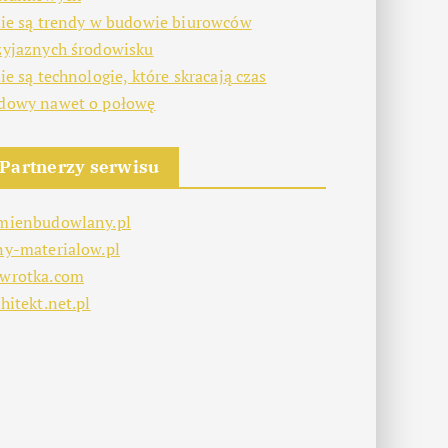
kie są trendy w budowie biurowców
zyjaznych środowisku
kie są technologie, które skracają czas
dowy nawet o połowę
Partnerzy serwisu
mienbudowlany.pl
ny-materialow.pl
wrotka.com
hitekt.net.pl