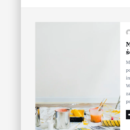
M
ś
M
p
i
W
z
p