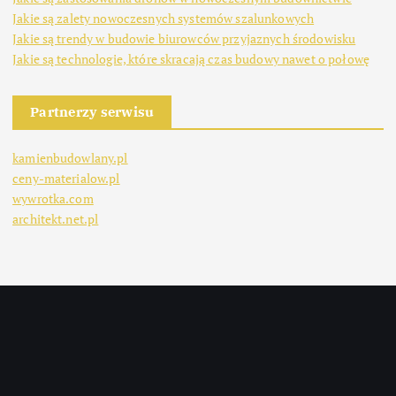
Jakie są zalety nowoczesnych systemów szalunkowych
Jakie są trendy w budowie biurowców przyjaznych środowisku
Jakie są technologie, które skracają czas budowy nawet o połowę
Partnerzy serwisu
kamienbudowlany.pl
ceny-materialow.pl
wywrotka.com
architekt.net.pl