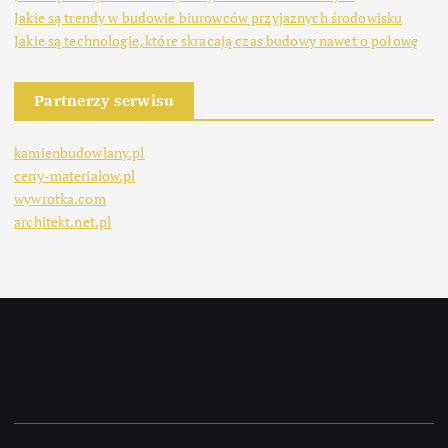
Jakie są trendy w budowie biurowców przyjaznych środowisku
Jakie są technologie, które skracają czas budowy nawet o połowę
Partnerzy serwisu
kamienbudowlany.pl
ceny-materialow.pl
wywrotka.com
architekt.net.pl