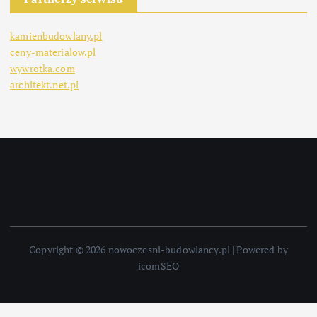
kamienbudowlany.pl
ceny-materialow.pl
wywrotka.com
architekt.net.pl
Copyright © 2026 nowoczesni-budowlancy.pl | Powered by
icomSEO