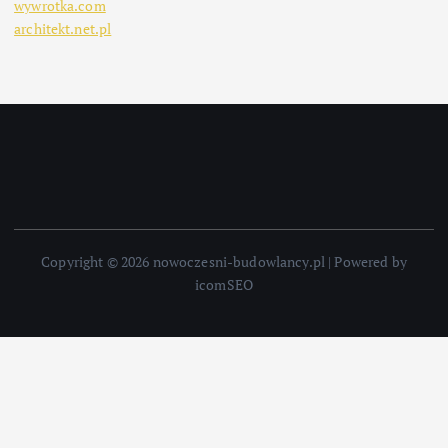
wywrotka.com
architekt.net.pl
Copyright © 2026 nowoczesni-budowlancy.pl | Powered by
icomSEO