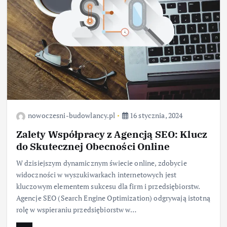
nowoczesni-budowlancy.pl
16 stycznia, 2024
Zalety Współpracy z Agencją SEO: Klucz
do Skutecznej Obecności Online
W dzisiejszym dynamicznym świecie online, zdobycie
widoczności w wyszukiwarkach internetowych jest
kluczowym elementem sukcesu dla firm i przedsiębiorstw.
Agencje SEO (Search Engine Optimization) odgrywają istotną
rolę w wspieraniu przedsiębiorstw w…