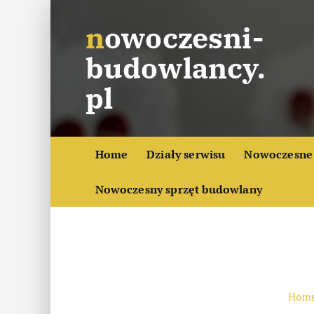
S
nowoczesni-
k
i
budowlancy.
p
t
pl
o
c
o
Home
Działy serwisu
Nowoczesne 
n
t
Nowoczesny sprzęt budowlany
e
n
t
Hom