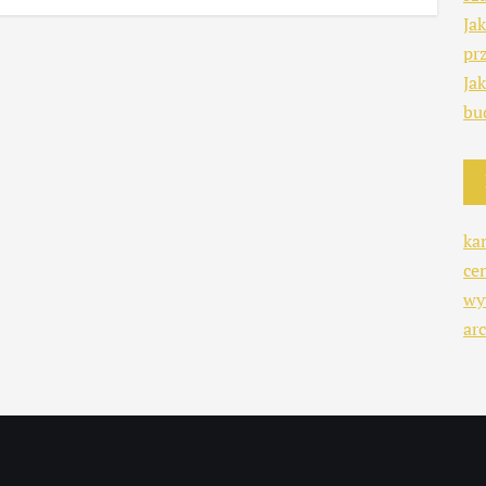
Ja
pr
Ja
bu
ka
ce
wy
arc