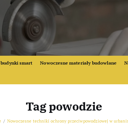
budynki smart
Nowoczesne materiały budowlane
N
Tag powodzie
e
Nowoczesne techniki ochrony przeciwpowodziowej w urbanis