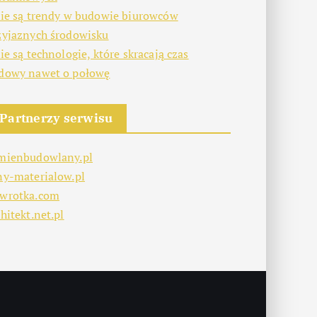
kie są trendy w budowie biurowców
zyjaznych środowisku
kie są technologie, które skracają czas
dowy nawet o połowę
Partnerzy serwisu
mienbudowlany.pl
ny-materialow.pl
wrotka.com
hitekt.net.pl