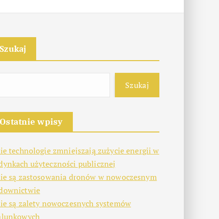
Szukaj
Szukaj
Ostatnie wpisy
kie technologie zmniejszają zużycie energii w
dynkach użyteczności publicznej
kie są zastosowania dronów w nowoczesnym
downictwie
kie są zalety nowoczesnych systemów
alunkowych