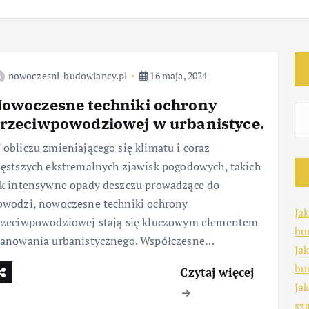
nowoczesni-budowlancy.pl
16 maja, 2024
owoczesne techniki ochrony
rzeciwpowodziowej w urbanistyce.
 obliczu zmieniającego się klimatu i coraz
zęstszych ekstremalnych zjawisk pogodowych, takich
ak intensywne opady deszczu prowadzące do
owodzi, nowoczesne techniki ochrony
Ja
rzeciwpowodziowej stają się kluczowym elementem
bu
lanowania urbanistycznego. Współczesne…
Ja
bu
Czytaj więcej
Ja
sz