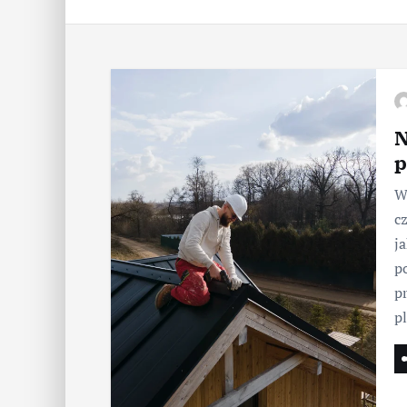
N
p
W
c
j
p
p
p