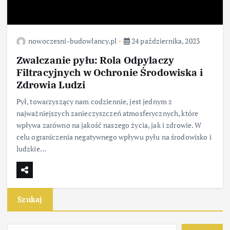
nowoczesni-budowlancy.pl
24 października, 2023
Zwalczanie pyłu: Rola Odpylaczy
Filtracyjnych w Ochronie Środowiska i
Zdrowia Ludzi
Pył, towarzyszący nam codziennie, jest jednym z
najważniejszych zanieczyszczeń atmosferycznych, które
wpływa zarówno na jakość naszego życia, jak i zdrowie. W
celu ograniczenia negatywnego wpływu pyłu na środowisko i
ludzkie…
Szukaj