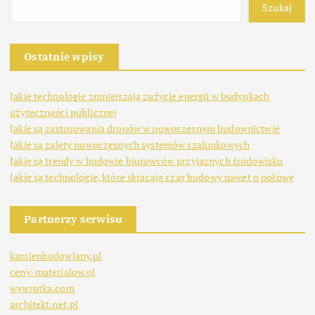
Szukaj
Ostatnie wpisy
Jakie technologie zmniejszają zużycie energii w budynkach
użyteczności publicznej
Jakie są zastosowania dronów w nowoczesnym budownictwie
Jakie są zalety nowoczesnych systemów szalunkowych
Jakie są trendy w budowie biurowców przyjaznych środowisku
Jakie są technologie, które skracają czas budowy nawet o połowę
Partnerzy serwisu
kamienbudowlany.pl
ceny-materialow.pl
wywrotka.com
architekt.net.pl