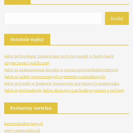
Szukaj
Ostatnie wpisy
Jakie technologie zmniejszają zużycie energii w budynkach
użyteczności publicznej
Jakie są zastosowania dronów w nowoczesnym budownictwie
Jakie są zalety nowoczesnych systemów szalunkowych
Jakie są trendy w budowie biurowców przyjaznych środowisku
Jakie są technologie, które skracają czas budowy nawet o połowę
Partnerzy serwisu
kamienbudowlany.pl
ceny-materialow.pl