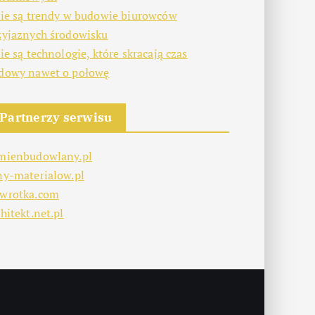
kie są trendy w budowie biurowców
zyjaznych środowisku
kie są technologie, które skracają czas
dowy nawet o połowę
Partnerzy serwisu
mienbudowlany.pl
ny-materialow.pl
wrotka.com
hitekt.net.pl