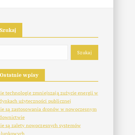
Szukaj
Szukaj
Ostatnie wpisy
kie technologie zmniejszają zużycie energii w
dynkach użyteczności publicznej
kie są zastosowania dronów w nowoczesnym
downictwie
kie są zalety nowoczesnych systemów
alunkowych