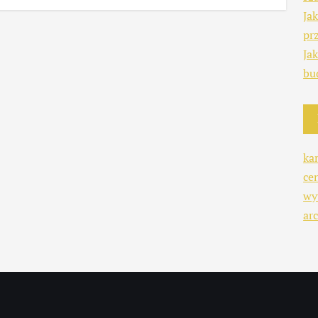
Ja
pr
Ja
bu
ka
ce
wy
arc