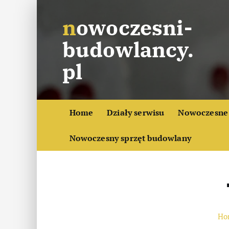
S
nowoczesni-
k
i
budowlancy.
p
t
pl
o
c
o
Home
Działy serwisu
Nowoczesne 
n
t
Nowoczesny sprzęt budowlany
e
n
t
Ho