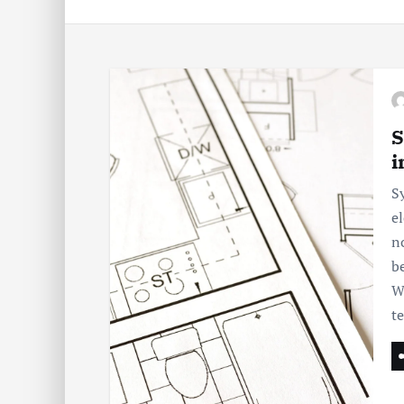
S
i
S
e
n
b
W
t