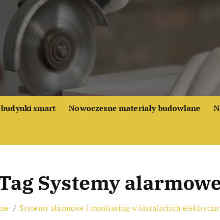
budynki smart
Nowoczesne materiały budowlane
N
Tag Systemy alarmow
me
Systemy alarmowe i monitoring w instalacjach elektryczn