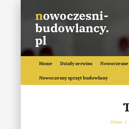
S
nowoczesni-
k
i
budowlancy.
p
t
pl
o
c
o
Home
Działy serwisu
Nowoczesne 
n
t
Nowoczesny sprzęt budowlany
e
n
t
T
Home