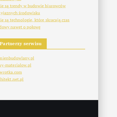
kie są trendy w budowie biurowców
zyjaznych środowisku
kie są technologie, które skracają czas
dowy nawet o połowę
Partnerzy serwisu
mienbudowlany.pl
ny-materialow.pl
wrotka.com
hitekt.net.pl