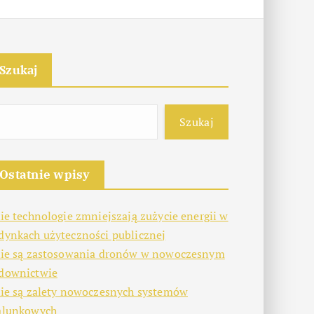
Szukaj
Szukaj
Ostatnie wpisy
kie technologie zmniejszają zużycie energii w
dynkach użyteczności publicznej
kie są zastosowania dronów w nowoczesnym
downictwie
kie są zalety nowoczesnych systemów
alunkowych