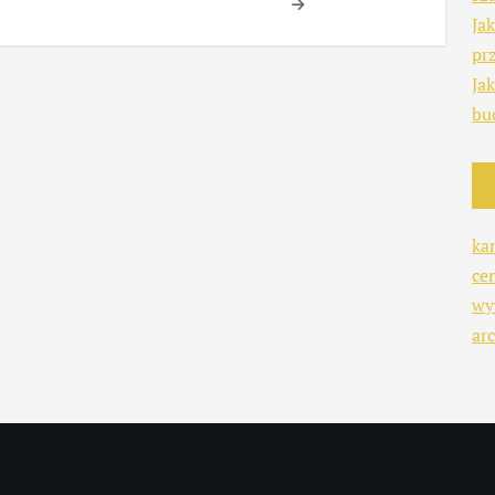
Ja
pr
Ja
bu
ka
ce
wy
arc