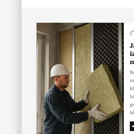
J
i
m
R
m
k
I
g
b