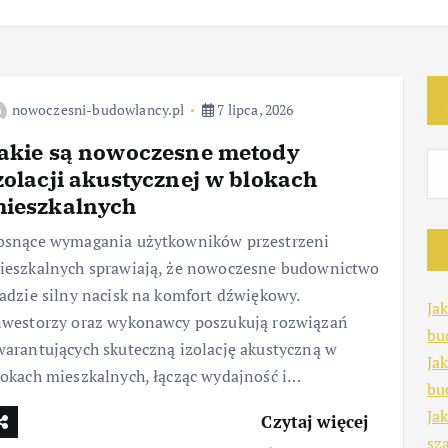
nowoczesni-budowlancy.pl
7 lipca, 2026
akie są nowoczesne metody
zolacji akustycznej w blokach
ieszkalnych
osnące wymagania użytkowników przestrzeni
ieszkalnych sprawiają, że nowoczesne budownictwo
ładzie silny nacisk na komfort dźwiękowy.
Ja
nwestorzy oraz wykonawcy poszukują rozwiązań
bu
warantujących skuteczną izolację akustyczną w
Ja
lokach mieszkalnych, łącząc wydajność i…
bu
Ja
Czytaj więcej
sz