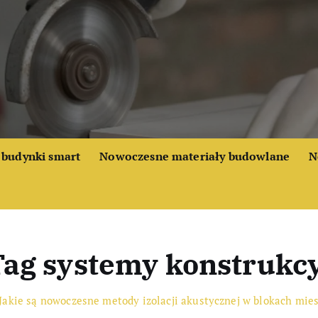
budynki smart
Nowoczesne materiały budowlane
N
ag systemy konstrukc
Jakie są nowoczesne metody izolacji akustycznej w blokach mie