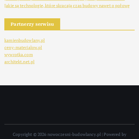
Jakie są technologie, które skracają czas budowy nawet o połowę
Partnerzy serwisu
kamienbudowlany.pl
ceny-materialow.pl
wywrotka.com
architekt.net.pl
Copyright © 2026 nowoczesni-budowlancy.pl | Powered by