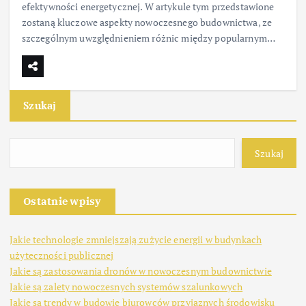
efektywności energetycznej. W artykule tym przedstawione
zostaną kluczowe aspekty nowoczesnego budownictwa, ze
szczególnym uwzględnieniem różnic między popularnym…
Szukaj
Szukaj
Ostatnie wpisy
Jakie technologie zmniejszają zużycie energii w budynkach
użyteczności publicznej
Jakie są zastosowania dronów w nowoczesnym budownictwie
Jakie są zalety nowoczesnych systemów szalunkowych
Jakie są trendy w budowie biurowców przyjaznych środowisku