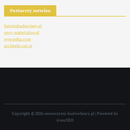
Partnerzy serwisu
kamienbudowlany.pl
ceny-materialow.pl
wywrotka.com
architekt.net.pl
Copyright © 2026 nowoczesni-budowlancy.pl | Powered by
icomSEO