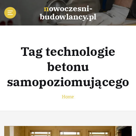
S
nowoczesni-
k
budowlancy.pl
i
p
t
o
c
Tag technologie
o
n
betonu
t
e
samopoziomującego
n
t
Home