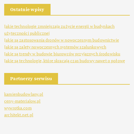
Ostatnie wpisy
Jakie technologie zmniejszają zużycie energii w budynkach
użyteczności publicznej
Jakie są zastosowania dronów w nowoczesnym budownictwie
Jakie są zalety nowoczesnych systemów szalunkowych
Jakie są trendy w budowie biurowców przyjaznych środowisku
Jakie są technologie, które skracają czas budowy nawet o połowę
Partnerzy serwisu
kamienbudowlany.pl
ceny-materialow.pl
wywrotka.com
architekt.net.pl