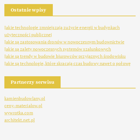
Ostatnie wpisy
Jakie technologie zmniejszają zużycie energii w budynkach
użyteczności publicznej
Jakie są zastosowania dronów w nowoczesnym budownictwie
Jakie są zalety nowoczesnych systemów szalunkowych
Jakie są trendy w budowie biurowców przyjaznych środowisku
Jakie są technologie, które skracają czas budowy nawet o połowę
Partnerzy serwisu
kamienbudowlany.pl
ceny-materialow.pl
wywrotka.com
architekt.net.pl