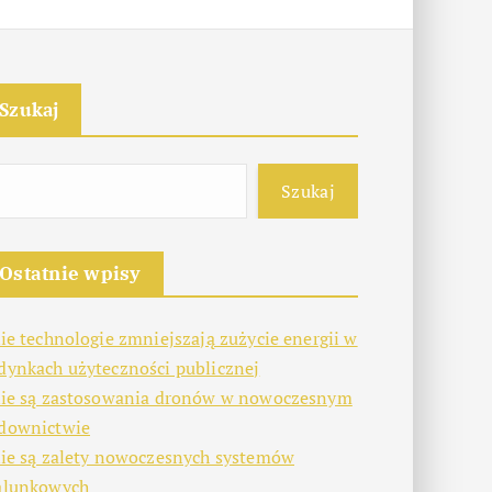
Szukaj
Szukaj
Ostatnie wpisy
kie technologie zmniejszają zużycie energii w
dynkach użyteczności publicznej
kie są zastosowania dronów w nowoczesnym
downictwie
kie są zalety nowoczesnych systemów
alunkowych