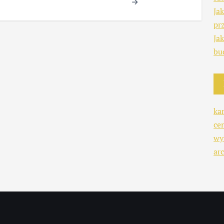
Ja
pr
Ja
bu
ka
ce
wy
arc