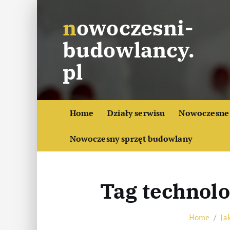
S
nowoczesni-
k
i
budowlancy.
p
t
pl
o
c
o
Home
Działy serwisu
Nowoczesne 
n
t
Nowoczesny sprzęt budowlany
e
n
t
Tag technol
Home
Ja