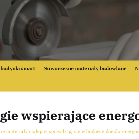
budynki smart
Nowoczesne materiały budowlane
N
ogie wspierające energ
kie materiały najlepiej sprawdzają się w budowie domów energo