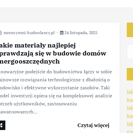
nowoczesni-budowlancy.pl
26 listopada, 2025
akie materiały najlepiej
prawdzają się w budowie domów
nergooszczędnych
nnowacyjne podejście do budownictwa łączy w sobie
ajnowsze rozwiązania technologiczne z dbałością o
rodowisko i efektywne wykorzystanie zasobów. Taki
Ja
odel inwestycji opiera się na kompleksowej analizie
bu
otrzeb użytkowników, zastosowaniu
Ja
aawansowanych…
bu
Ja
Czytaj więcej
sz