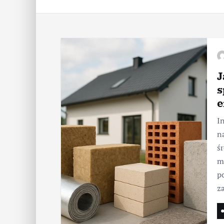
J
s
e
I
n
ś
m
p
z