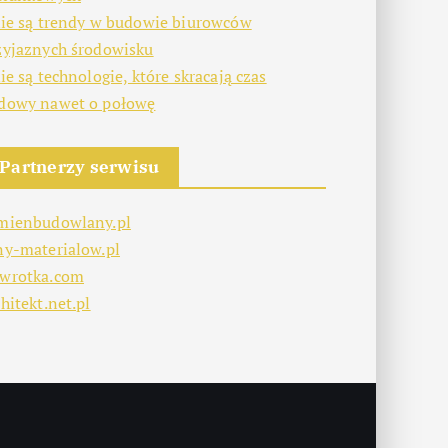
kie są trendy w budowie biurowców
zyjaznych środowisku
kie są technologie, które skracają czas
dowy nawet o połowę
Partnerzy serwisu
mienbudowlany.pl
ny-materialow.pl
wrotka.com
hitekt.net.pl