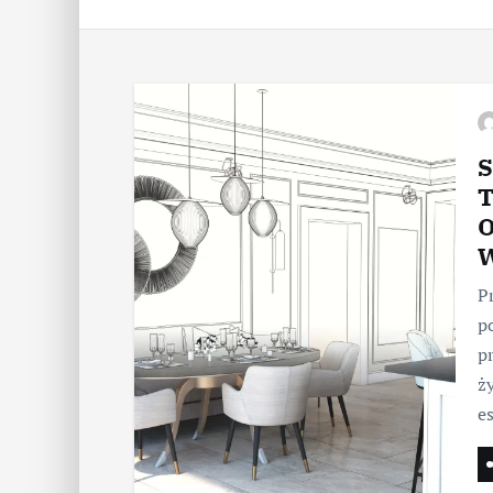
S
T
O
W
P
p
p
ży
e