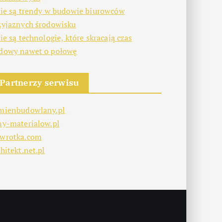
kie są trendy w budowie biurowców
zyjaznych środowisku
kie są technologie, które skracają czas
dowy nawet o połowę
Partnerzy serwisu
mienbudowlany.pl
ny-materialow.pl
wrotka.com
hitekt.net.pl