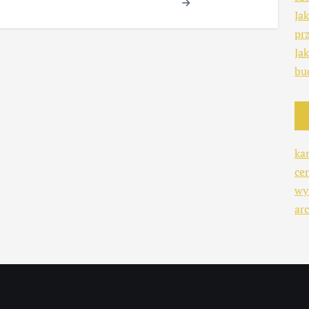
Ja
pr
Ja
bu
ka
ce
wy
arc