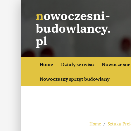
S
nowoczesni-
k
i
budowlancy.
p
t
pl
o
c
o
Home
Działy serwisu
Nowoczesne 
n
t
Nowoczesny sprzęt budowlany
e
n
t
Home
Sztuka Pro