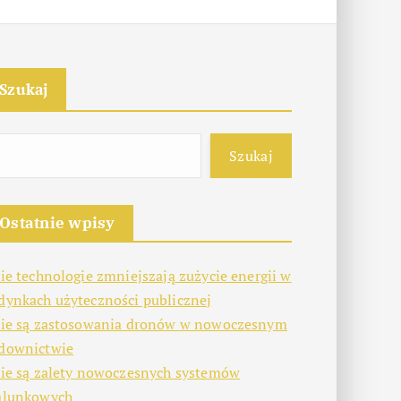
Szukaj
Szukaj
Ostatnie wpisy
kie technologie zmniejszają zużycie energii w
dynkach użyteczności publicznej
kie są zastosowania dronów w nowoczesnym
downictwie
kie są zalety nowoczesnych systemów
alunkowych