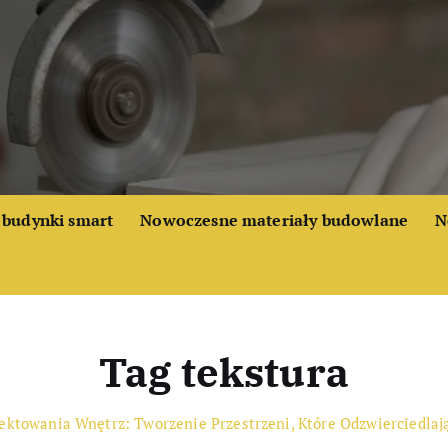
budynki smart
Nowoczesne materiały budowlane
N
Tag tekstura
jektowania Wnętrz: Tworzenie Przestrzeni, Które Odzwierciedla