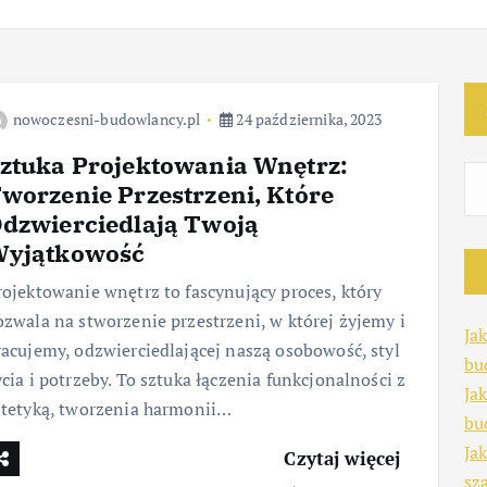
nowoczesni-budowlancy.pl
24 października, 2023
ztuka Projektowania Wnętrz:
worzenie Przestrzeni, Które
dzwierciedlają Twoją
yjątkowość
rojektowanie wnętrz to fascynujący proces, który
ozwala na stworzenie przestrzeni, w której żyjemy i
Ja
racujemy, odzwierciedlającej naszą osobowość, styl
bu
cia i potrzeby. To sztuka łączenia funkcjonalności z
Ja
stetyką, tworzenia harmonii…
bu
Ja
Czytaj więcej
sz