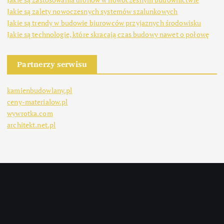
Jakie są zalety nowoczesnych systemów szalunkowych
Jakie są trendy w budowie biurowców przyjaznych środowisku
Jakie są technologie, które skracają czas budowy nawet o połowę
Partnerzy serwisu
kamienbudowlany.pl
ceny-materialow.pl
wywrotka.com
architekt.net.pl