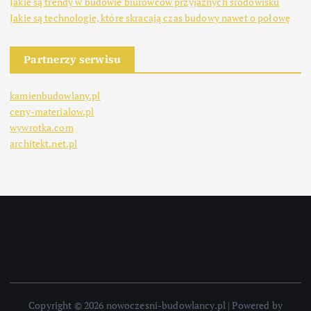
Jakie są trendy w budowie biurowców przyjaznych środowisku
Jakie są technologie, które skracają czas budowy nawet o połowę
Partnerzy serwisu
kamienbudowlany.pl
ceny-materialow.pl
wywrotka.com
architekt.net.pl
Copyright © 2026 nowoczesni-budowlancy.pl | Powered by