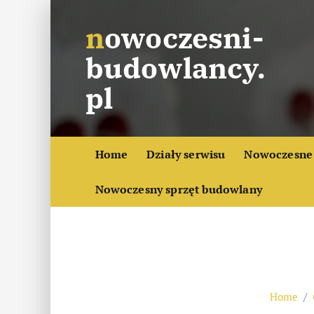
S
nowoczesni-
k
i
budowlancy.
p
t
pl
o
c
o
Home
Działy serwisu
Nowoczesne 
n
t
Nowoczesny sprzęt budowlany
e
n
t
Home