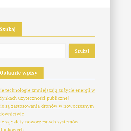
Szukaj
Szukaj
Ostatnie wpisy
kie technologie zmniejszają zużycie energii w
dynkach użyteczności publicznej
kie są zastosowania dronów w nowoczesnym
downictwie
kie są zalety nowoczesnych systemów
alunkowych