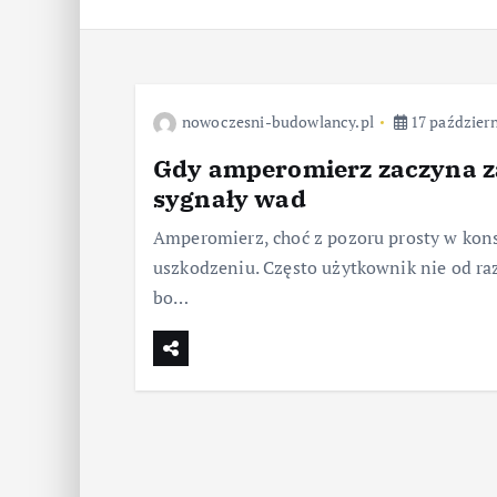
nowoczesni-budowlancy.pl
17 październ
Gdy amperomierz zaczyna za
sygnały wad
Amperomierz, choć z pozoru prosty w kons
uszkodzeniu. Często użytkownik nie od raz
bo…