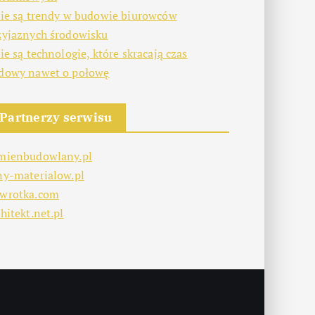
kie są trendy w budowie biurowców
zyjaznych środowisku
kie są technologie, które skracają czas
dowy nawet o połowę
Partnerzy serwisu
mienbudowlany.pl
ny-materialow.pl
wrotka.com
hitekt.net.pl