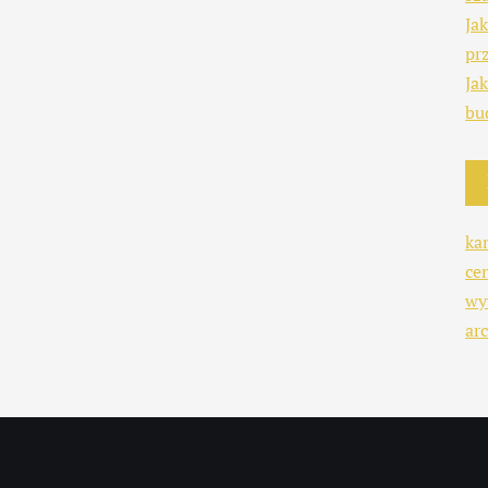
Ja
pr
Ja
bu
ka
ce
wy
arc