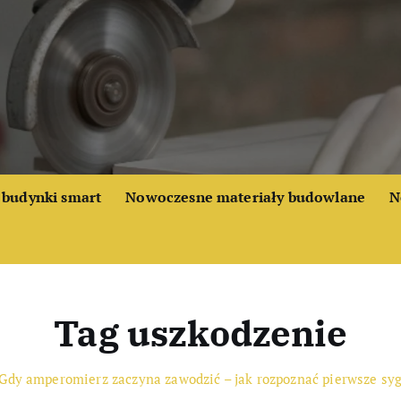
budynki smart
Nowoczesne materiały budowlane
N
Tag uszkodzenie
Gdy amperomierz zaczyna zawodzić – jak rozpoznać pierwsze sy