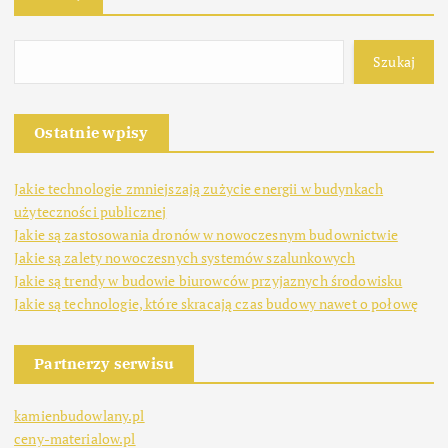
Szukaj
Ostatnie wpisy
Jakie technologie zmniejszają zużycie energii w budynkach
użyteczności publicznej
Jakie są zastosowania dronów w nowoczesnym budownictwie
Jakie są zalety nowoczesnych systemów szalunkowych
Jakie są trendy w budowie biurowców przyjaznych środowisku
Jakie są technologie, które skracają czas budowy nawet o połowę
Partnerzy serwisu
kamienbudowlany.pl
ceny-materialow.pl