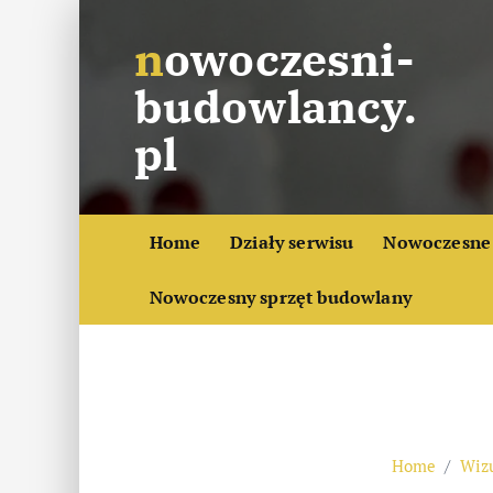
S
nowoczesni-
k
i
budowlancy.
p
t
pl
o
c
o
Home
Działy serwisu
Nowoczesne 
n
t
Nowoczesny sprzęt budowlany
e
n
t
Home
Wizu