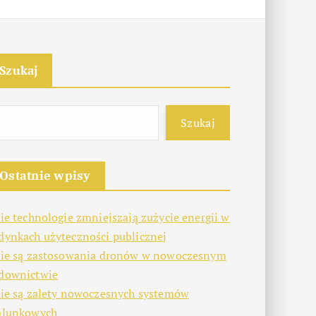
Szukaj
Szukaj
Ostatnie wpisy
kie technologie zmniejszają zużycie energii w
dynkach użyteczności publicznej
kie są zastosowania dronów w nowoczesnym
downictwie
kie są zalety nowoczesnych systemów
alunkowych