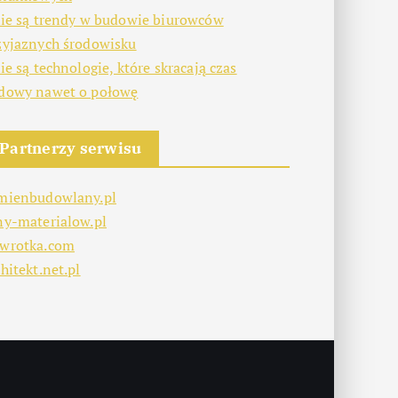
kie są trendy w budowie biurowców
zyjaznych środowisku
kie są technologie, które skracają czas
dowy nawet o połowę
Partnerzy serwisu
mienbudowlany.pl
ny-materialow.pl
wrotka.com
hitekt.net.pl