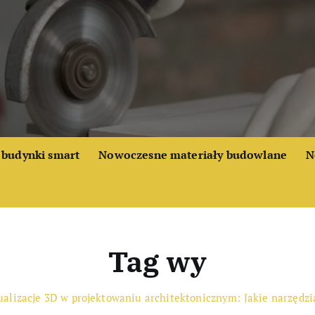
budynki smart
Nowoczesne materiały budowlane
N
Tag wy
alizacje 3D w projektowaniu architektonicznym: Jakie narzędzi