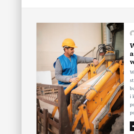
W
a
w
W
s
b
i
p
p