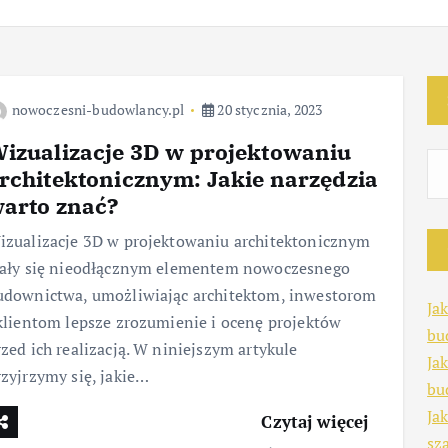
nowoczesni-budowlancy.pl
20 stycznia, 2023
izualizacje 3D w projektowaniu
rchitektonicznym: Jakie narzędzia
arto znać?
izualizacje 3D w projektowaniu architektonicznym
tały się nieodłącznym elementem nowoczesnego
udownictwa, umożliwiając architektom, inwestorom
Ja
 klientom lepsze zrozumienie i ocenę projektów
bu
rzed ich realizacją. W niniejszym artykule
Ja
rzyjrzymy się, jakie…
bu
Ja
Czytaj więcej
sz