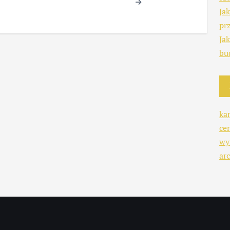
Ja
pr
Ja
bu
ka
ce
wy
arc