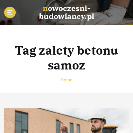
S
nowoczesni-
k
budowlancy.pl
i
p
t
o
c
Tag zalety betonu
o
n
samoz
t
e
n
Home
t