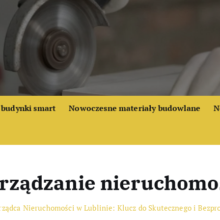
budynki smart
Nowoczesne materiały budowlane
N
arządzanie nieruchomo
rządca Nieruchomości w Lublinie: Klucz do Skutecznego i Bez