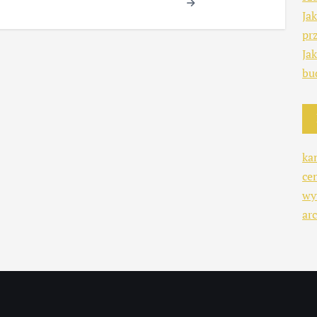
Ja
pr
Ja
bu
ka
ce
wy
arc