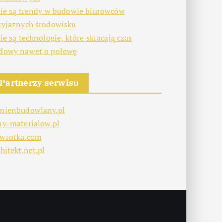
kie są trendy w budowie biurowców
zyjaznych środowisku
kie są technologie, które skracają czas
dowy nawet o połowę
Partnerzy serwisu
mienbudowlany.pl
ny-materialow.pl
wrotka.com
hitekt.net.pl