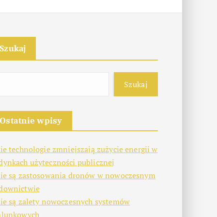
Szukaj
Szukaj
Ostatnie wpisy
kie technologie zmniejszają zużycie energii w
dynkach użyteczności publicznej
kie są zastosowania dronów w nowoczesnym
downictwie
kie są zalety nowoczesnych systemów
alunkowych