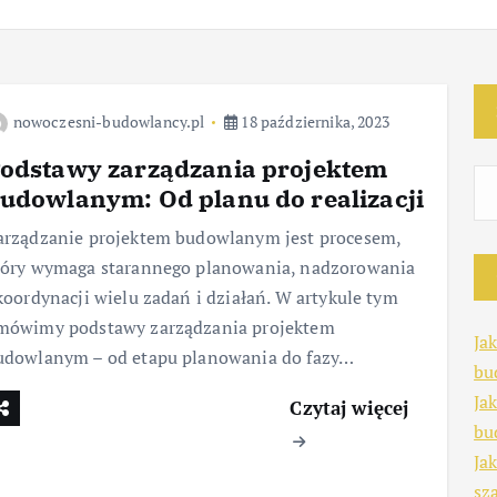
nowoczesni-budowlancy.pl
18 października, 2023
odstawy zarządzania projektem
udowlanym: Od planu do realizacji
arządzanie projektem budowlanym jest procesem,
tóry wymaga starannego planowania, nadzorowania
 koordynacji wielu zadań i działań. W artykule tym
mówimy podstawy zarządzania projektem
Ja
udowlanym – od etapu planowania do fazy…
bu
Ja
Czytaj więcej
bu
Ja
sz