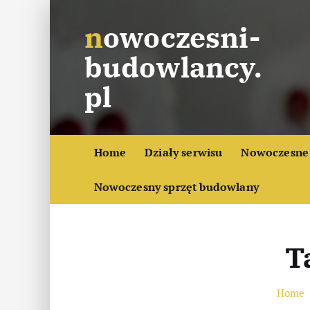
S
nowoczesni-
k
i
budowlancy.
p
t
pl
o
c
o
Home
Działy serwisu
Nowoczesne 
n
t
Nowoczesny sprzęt budowlany
e
n
t
T
Home