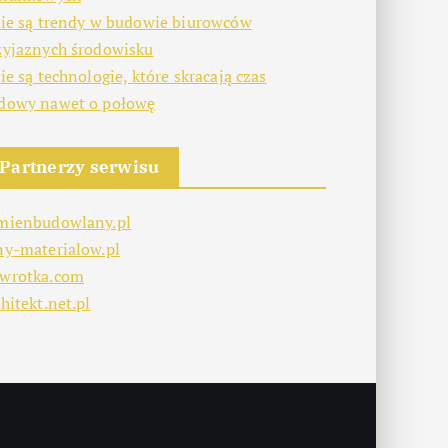
kie są trendy w budowie biurowców
zyjaznych środowisku
kie są technologie, które skracają czas
dowy nawet o połowę
Partnerzy serwisu
mienbudowlany.pl
ny-materialow.pl
wrotka.com
hitekt.net.pl