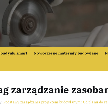
budynki smart
Nowoczesne materiały budowlane
N
ag zarządzanie zasoba
Podstawy zarządzania projektem budowlanym: Od planu do rea