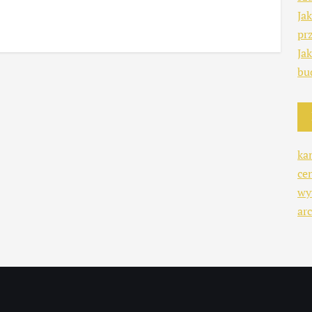
Ja
pr
Ja
bu
ka
ce
wy
arc