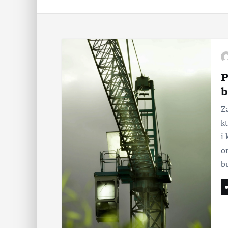
P
b
Z
k
i
o
b