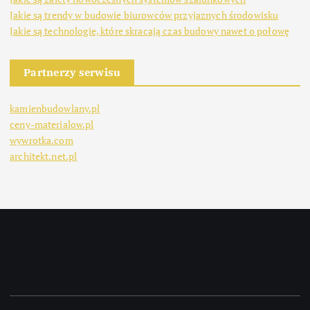
Jakie są trendy w budowie biurowców przyjaznych środowisku
Jakie są technologie, które skracają czas budowy nawet o połowę
Partnerzy serwisu
kamienbudowlany.pl
ceny-materialow.pl
wywrotka.com
architekt.net.pl