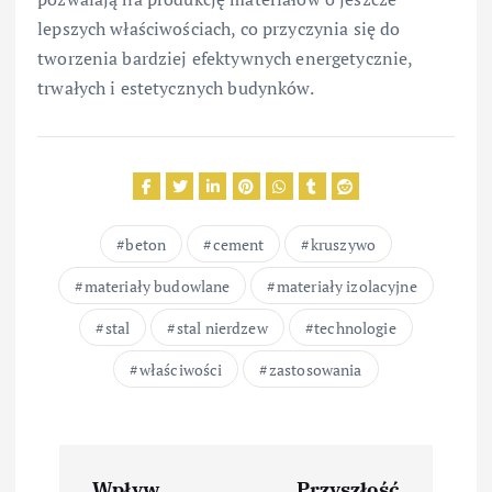
lepszych właściwościach, co przyczynia się do
tworzenia bardziej efektywnych energetycznie,
trwałych i estetycznych budynków.
beton
cement
kruszywo
materiały budowlane
materiały izolacyjne
stal
stal nierdzew
technologie
właściwości
zastosowania
N
Wpływ
Przyszłość