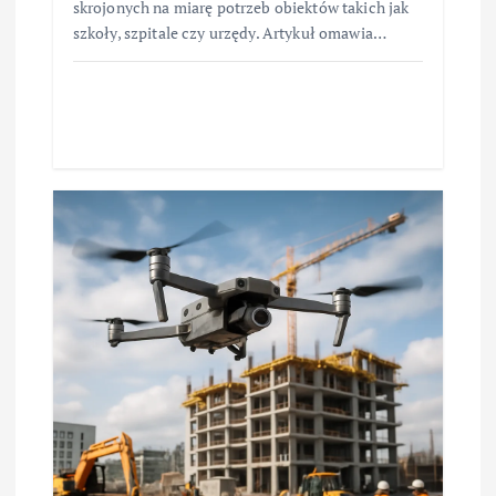
skrojonych na miarę potrzeb obiektów takich jak
szkoły, szpitale czy urzędy. Artykuł omawia…