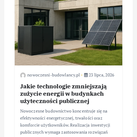
p
i
s
u
nowoczesni-budowlancy.pl
23 lipca, 2026
Jakie technologie zmniejszają
zużycie energii w budynkach
użyteczności publicznej
Nowoczesne budownictwo koncentruje się na
efektywności energetycznej, trwałości oraz
komforcie użytkowników. Realizacja inwestycji
publicznych wymaga zastosowania rozwiązań