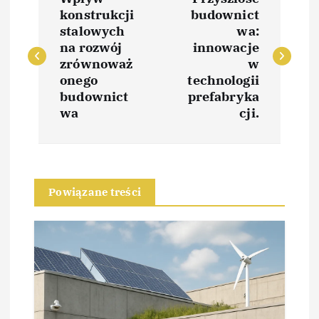
a
konstrukcji
budownict
stalowych
wa:
w
na rozwój
innowacje
zrównoważ
w
i
onego
technologii
budownict
prefabryka
wa
cji.
g
a
c
Powiązane treści
j
a
w