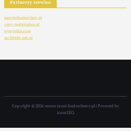
Partnerzy serwisu
kamienbudowlany.pl
ceny-materialow.pl
wywrotka.com
architekt.net.pl
Copyright © 2026 nowoczesni-budowlancy.pl | Powered by
icomSEO