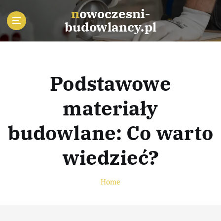
S
nowoczesni-
k
budowlancy.pl
i
p
t
o
c
Podstawowe
o
n
materiały
t
e
budowlane: Co warto
n
t
wiedzieć?
Home