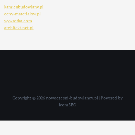
kamienbudowlany.pl
ceny-materialow.pl
wywrotka.com
architekt.net.pl
Copyright © 2026 nowoczesni-budowlancy.pl | Powered by
icomSEO