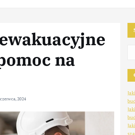
 ewakuacyjne
 pomoc na
Jak
 czerwca, 2024
bud
Jak
bu
Jak
sz