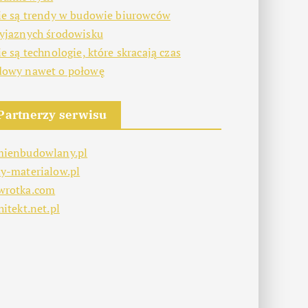
ie są trendy w budowie biurowców
yjaznych środowisku
ie są technologie, które skracają czas
dowy nawet o połowę
Partnerzy serwisu
mienbudowlany.pl
y-materialow.pl
wrotka.com
hitekt.net.pl