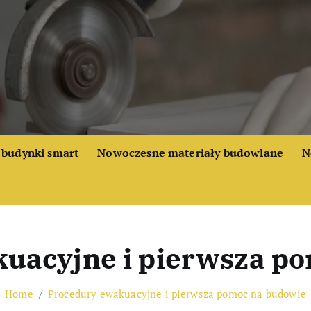
budynki smart
Nowoczesne materiały budowlane
N
uacyjne i pierwsza p
Home
Procedury ewakuacyjne i pierwsza pomoc na budowie