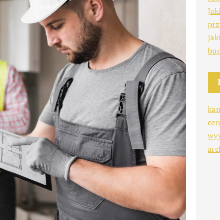
Jak
prz
Jak
bu
ka
cen
wy
arc