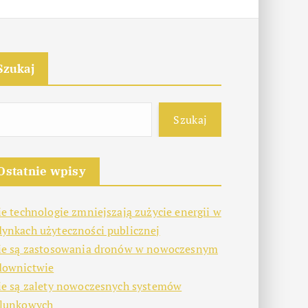
Szukaj
Szukaj
Ostatnie wpisy
ie technologie zmniejszają zużycie energii w
ynkach użyteczności publicznej
ie są zastosowania dronów w nowoczesnym
downictwie
ie są zalety nowoczesnych systemów
alunkowych