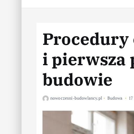
Procedury
i pierwsza
budowie
nowoczesni-budowlancy.pl
Budowa
17