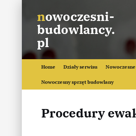
S
nowoczesni-
k
i
budowlancy.
p
t
pl
o
c
o
Home
Działy serwisu
Nowoczesne 
n
t
Nowoczesny sprzęt budowlany
e
n
t
Procedury ewak