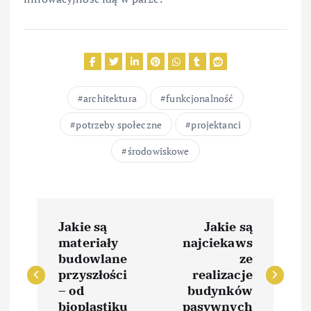
architektura
funkcjonalność
potrzeby społeczne
projektanci
środowiskowe
N
Jakie są
Jakie są
a
materiały
najciekaws
budowlane
ze
w
przyszłości
realizacje
– od
budynków
bioplastiku
pasywnych