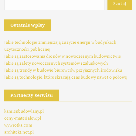
Szukaj
Ostatnie wpisy
Jakie technologie zmniejszają zużycie energii w budynkach
użyteczności publicznej
Jakie są zastosowania dronów w nowoczesnym budownictwie
Jakie są zalety nowoczesnych systemów szalunkowych
Jakie są trendy w budowie biurowców przyjaznych środowisku
Jakie są technologie, które skracają czas budowy nawet o połowę
Partnerzy serwisu
kamienbudowlany.pl
ceny-materialow.pl
wywrotka.com
architekt.net.pl