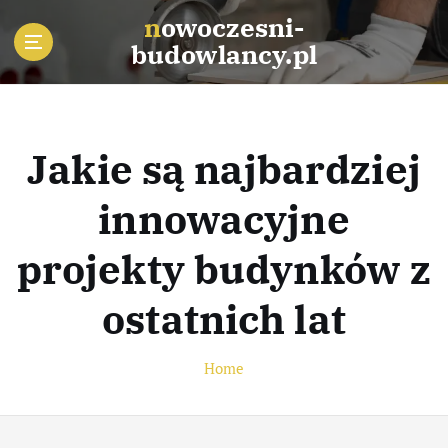
S
nowoczesni-
k
budowlancy.pl
i
p
t
o
c
Jakie są najbardziej
o
n
innowacyjne
t
e
projekty budynków z
n
t
ostatnich lat
Home