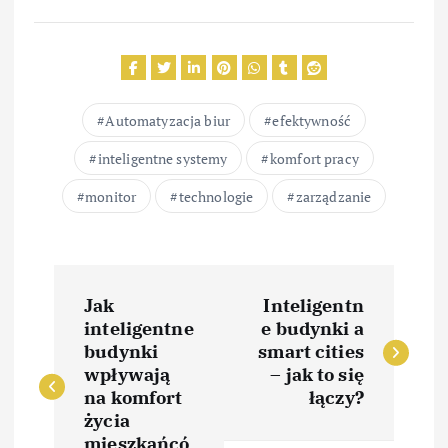
Automatyzacja biur
efektywność
inteligentne systemy
komfort pracy
monitor
technologie
zarządzanie
N
Jak
Inteligentn
a
inteligentne
e budynki a
budynki
smart cities
w
wpływają
– jak to się
na komfort
łączy?
i
życia
mieszkańcó