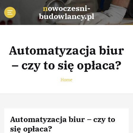
S
nowoczesni-
k
budowlancy.pl
i
p
t
o
c
Automatyzacja biur
o
n
– czy to się opłaca?
t
e
n
Home
t
Automatyzacja biur – czy to
się opłaca?