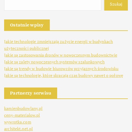
Szukaj
Ostatnie wpisy
Jakie technologie zmniejszają zużycie energii w budynkach
użyteczności publicznej
Jakie są zastosowania dronów w nowoczesnym budownictwie
Jakie są zalety nowoczesnych systemów szalunkowych
Jakie są trendy w budowie biurowców przyjaznych środowisku
Jakie są technologie, które skracają czas budowy nawet o połowę
Partnerzy serwisu
kamienbudowlany.pl
ceny-materialow.pl
wywrotka.com
architekt.net.pl