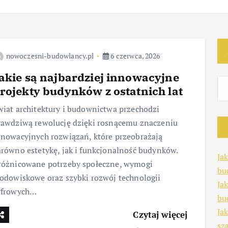
nowoczesni-budowlancy.pl
6 czerwca, 2026
akie są najbardziej innowacyjne
rojekty budynków z ostatnich lat
wiat architektury i budownictwa przechodzi
rawdziwą rewolucję dzięki rosnącemu znaczeniu
nnowacyjnych rozwiązań, które przeobrażają
arówno estetykę, jak i funkcjonalność budynków.
Ja
różnicowane potrzeby społeczne, wymogi
bu
rodowiskowe oraz szybki rozwój technologii
Ja
yfrowych…
bu
Ja
Czytaj więcej
sz