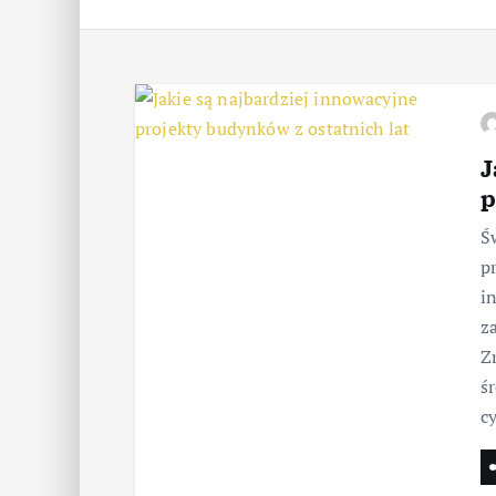
J
p
Ś
p
i
z
Z
ś
c