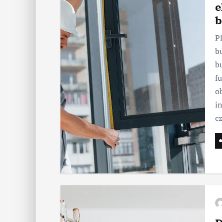
e
b
P
b
b
f
o
i
c