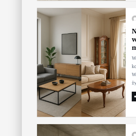
N
w
m
W
k
W
ż