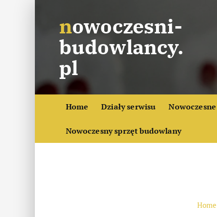
S
nowoczesni-
k
i
budowlancy.
p
t
pl
o
c
o
Home
Działy serwisu
Nowoczesne 
n
t
Nowoczesny sprzęt budowlany
e
n
t
Home