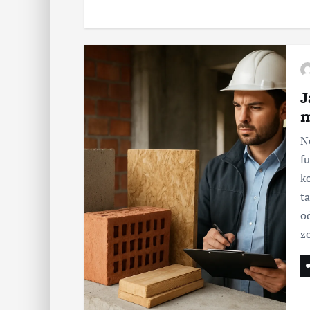
J
m
N
f
k
t
o
z