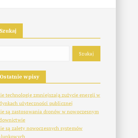
Szukaj
Szukaj
Ostatnie wpisy
kie technologie zmniejszają zużycie energii w
dynkach użyteczności publicznej
kie są zastosowania dronów w nowoczesnym
downictwie
kie są zalety nowoczesnych systemów
alunkowych