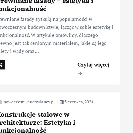
rewniane fasady – estetyka i
unkcjonalność
rewniane fasady zyskują na popularności w
owoczesnym budownictwie, łącząc w sobie estetykę i
unkcjonalność. W artykule omówimy, dlaczego
rewno jest tak cenionym materiałem, jakie są jego
alety i wady oraz…
Czytaj więcej
nowoczesni-budowlancy.pl
3 czerwca, 2024
onstrukcje stalowe w
rchitekturze: Estetyka i
unkcjonalność