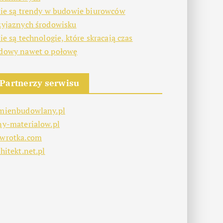
kie są trendy w budowie biurowców
zyjaznych środowisku
kie są technologie, które skracają czas
dowy nawet o połowę
Partnerzy serwisu
mienbudowlany.pl
ny-materialow.pl
wrotka.com
hitekt.net.pl