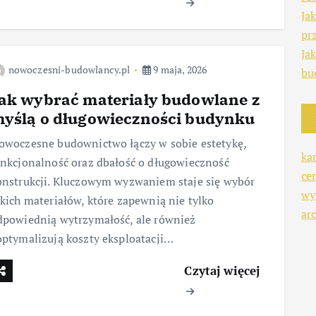
Ja
pr
Ja
nowoczesni-budowlancy.pl
9 maja, 2026
bu
ak wybrać materiały budowlane z
yślą o długowieczności budynku
owoczesne budownictwo łączy w sobie estetykę,
ka
unkcjonalność oraz dbałość o długowieczność
ce
onstrukcji. Kluczowym wyzwaniem staje się wybór
wy
akich materiałów, które zapewnią nie tylko
arc
dpowiednią wytrzymałość, ale również
optymalizują koszty eksploatacji…
Czytaj więcej