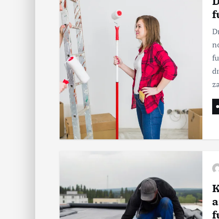
D
f
D
n
f
d
z
K
a
f