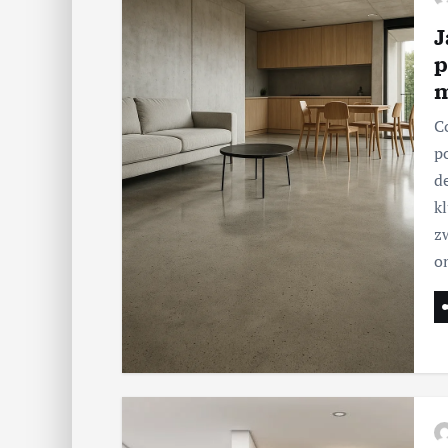
J
p
m
C
p
d
k
z
o