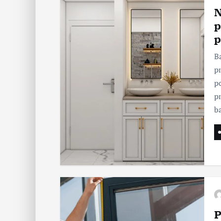
N
p
p
B
p
p
p
b
P