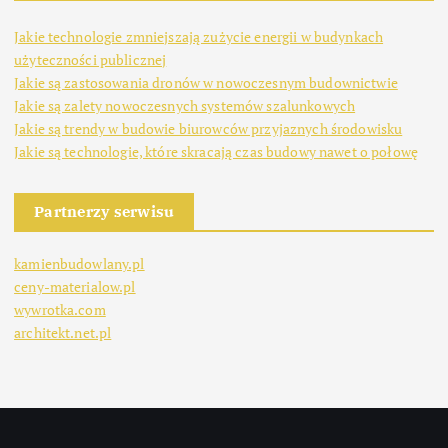
Jakie technologie zmniejszają zużycie energii w budynkach
użyteczności publicznej
Jakie są zastosowania dronów w nowoczesnym budownictwie
Jakie są zalety nowoczesnych systemów szalunkowych
Jakie są trendy w budowie biurowców przyjaznych środowisku
Jakie są technologie, które skracają czas budowy nawet o połowę
Partnerzy serwisu
kamienbudowlany.pl
ceny-materialow.pl
wywrotka.com
architekt.net.pl