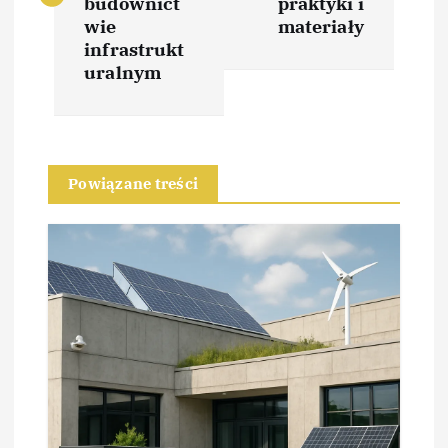
budownict
praktyki i
i
wie
materiały
infrastrukt
uralnym
g
a
c
Powiązane treści
j
a
w
p
i