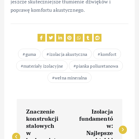
jeszcze skuteczniejsze tłumienie dźwięków i
poprawę komfortu akustycznego.
guma
izolacja akustyczna
komfort
materiały izolacyjne
pianka poliuretanowa
wełna mineralna
N
Znaczenie
Izolacja
a
konstrukcji
fundamentó
stalowych
w:
w
w
Najlepsze