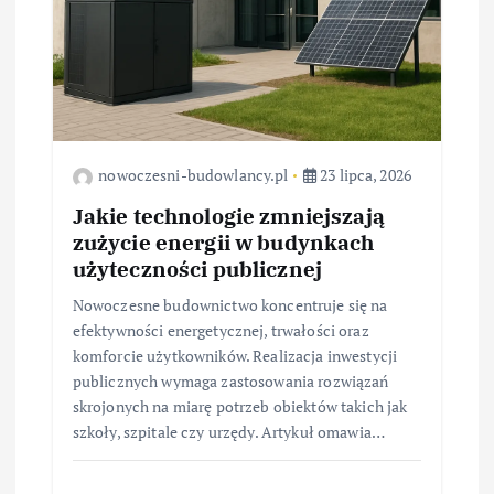
s
u
nowoczesni-budowlancy.pl
23 lipca, 2026
Jakie technologie zmniejszają
zużycie energii w budynkach
użyteczności publicznej
Nowoczesne budownictwo koncentruje się na
efektywności energetycznej, trwałości oraz
komforcie użytkowników. Realizacja inwestycji
publicznych wymaga zastosowania rozwiązań
skrojonych na miarę potrzeb obiektów takich jak
szkoły, szpitale czy urzędy. Artykuł omawia…