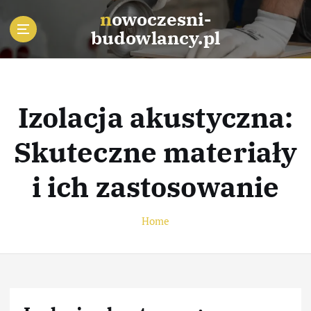
S
nowoczesni-
k
budowlancy.pl
i
p
t
o
c
Izolacja akustyczna:
o
n
Skuteczne materiały
t
e
i ich zastosowanie
n
t
Home