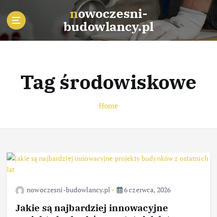
S
nowoczesni-
k
budowlancy.pl
i
p
t
o
c
Tag środowiskowe
o
n
t
Home
e
n
t
nowoczesni-budowlancy.pl
6 czerwca, 2026
Jakie są najbardziej innowacyjne