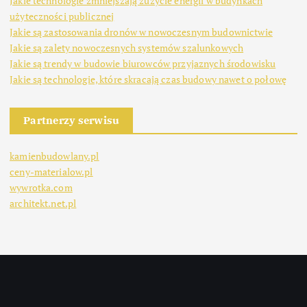
Jakie technologie zmniejszają zużycie energii w budynkach
użyteczności publicznej
Jakie są zastosowania dronów w nowoczesnym budownictwie
Jakie są zalety nowoczesnych systemów szalunkowych
Jakie są trendy w budowie biurowców przyjaznych środowisku
Jakie są technologie, które skracają czas budowy nawet o połowę
Partnerzy serwisu
kamienbudowlany.pl
ceny-materialow.pl
wywrotka.com
architekt.net.pl